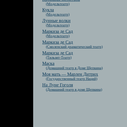
(Модельтеатр)
Кукла
(Модельтеатр)
Лунные волки
(Модельтеатр)
Маркиза де Сад
(Модельтеатр)
Маркиза де Сад
(Смоленский драматический театр)
Маркиза де Сад
(Тильзит-Театр)
Маска
(Домашний театр в Доме Щепкина)
Моя мать — Марлен Дитрих
(Государственный театр Наций)
На Луне Гоголя
(Домашний театр в доме Щепкина)