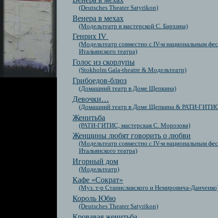
(Deutsches Theater Satyrikon)
Венера в мехах
(Модельтеатр в мастерской С. Бархина)
Генрих IV
(Модельтеатр совместно с IV-м национальным фе
Итальянского театра)
Голос из скорлупы
(Stokholm Gala-theatre & Модельтеатр)
Грибоедов-блюз
(Домашний театр в Доме Щепкина)
Девочки…
(Домашний театр в Доме Щепкина & РАТИ-ГИТИ
Женитьба
(РАТИ-ГИТИС, мастерская С. Морозова)
Женщины любят говорить о любви
(Модельтеатр совместно с IV-м национальным фе
Итальянского театра)
Игорный дом
(Модельтеатр)
Кафе «Сократ»
(Муз. т-р Станиславского и Немировича-Данченко
Король Юбю
(Deutsches Theater Satyrikon)
Кровавая женитьба