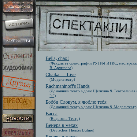
Bella, chao!
(Факультет сценографии РУТИ-ГИТИС, мастерска
В. Архипова)
Chaika — Live
(Модельтеатр)
Rachmaninoff's Hands
(Домашний театр в доме Щепкина & Театральная 
“t”)
Бобби Слокум, я люблю тебя
(Домашний театр в доме Щепкина & Модельтеатр
Васса
(Ведогонь-Театр)
Венера в мехах
(Deutsches Theater Buhne)
Венера в мехах