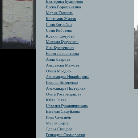
Екатерина Будникова
Елена Ворончихина
Мария Галкина
Кантемир Жилов
Соня Зограбян
Cоня Кобозева
Ксения Кочубей
Михаил Кукушкин
Яна Куштевская
Настя Лаврентьева
Анна Лаврова
Анастасия Межова
Олеся Моздир
Александра Никифорова
Илария Никоненко
Александра Пастернак
Ольга Ростовщикова
Ютта Роттэ
Наталия Рукавишникова
Евгения Самуйлова
Илья Селезнёв
Мария Серга
Дарья Синцова
Геннадий Скоморохов