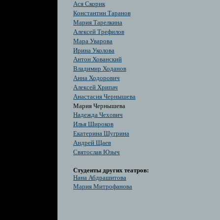
Ася Скорик
Константин Таранов
Мария Тарелкина
Алексей Трефилов
Мара Уварова
Ирина Уколова
Антон Хованский
Владимир Ходанов
Анна Ходорович
Алексей Хрипач
Анастасия Чернышева
Мария Чернышева
Надежда Чехович
Илья Широков
Екатерина Шугрина
Андрей Щаев
Святослав Юзыч
Студенты других театров:
Нана Абдрашитова
Мария Митрофанова