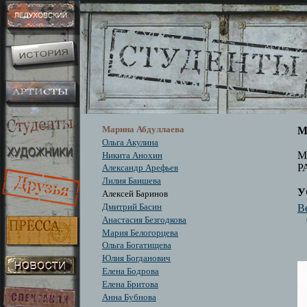
Марина Абдуллаева
М
Ольга Акулина
М
Никита Анохин
Р
Александр Арефьев
Лилия Баишева
У
Алексей Баринов
Be
Дмитрий Басин
Анастасия Безгодкова
Мария Белогорцева
Ольга Богатищева
Юлия Богданович
Елена Бодрова
Елена Бритова
Анна Бубнова