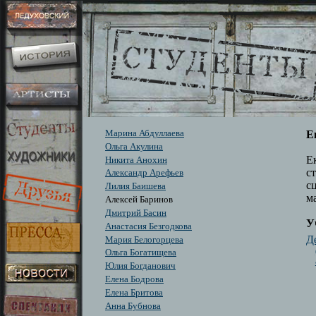
Марина Абдуллаева
Е
Ольга Акулина
Е
Никита Анохин
с
Александр Арефьев
с
Лилия Баишева
м
Алексей Баринов
Дмитрий Басин
У
Анастасия Безгодкова
Д
Мария Белогорцева
Ольга Богатищева
Юлия Богданович
Елена Бодрова
Елена Бритова
Анна Бубнова