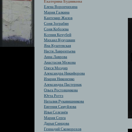
Екатерина Будникова
Елена Ворончихина
Мария Галкина
Кантемир Жилов
Соня Зограбян
Cоня Кобозева
Ксения Кочубей
Михаил Кукушкин
Яна Куштевская
Настя Лаврентьева
Анна Лаврова
Анастасия Межова
Олеся Моздир
Александра Никифорова
Илария Никоненко
Александра Пастернак
Ольга Ростовщикова
Ютта Роттэ
Наталия Рукавишникова
Евгения Самуйлова
Илья Селезнёв
Мария Серга
Дарья Синцова
Геннадий Скоморохов