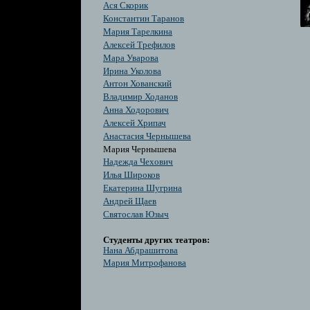
Ася Скорик
Константин Таранов
Мария Тарелкина
Алексей Трефилов
Мара Уварова
Ирина Уколова
Антон Хованский
Владимир Ходанов
Анна Ходорович
Алексей Хрипач
Анастасия Чернышева
Мария Чернышева
Надежда Чехович
Илья Широков
Екатерина Шугрина
Андрей Щаев
Святослав Юзыч
Студенты других театров:
Нана Абдрашитова
Мария Митрофанова