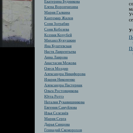
Екатерина Будникова
с
Елена Ворончихина
м
Мария Галкина
У
Кантемир Жилов
се
Соня Зограбян
Cоня Кобозева
У
Ксения Кочубей
П
Михаил Кукушкин
Яна Куштевская
П
Настя Лаврентьева
Анна Лаврова
Анастасия Межова
Олеся Моздир
Александра Никифорова
Илария Никоненко
Александра Пастернак
Ольга Ростовщикова
Ютта Роттэ
Наталия Рукавишникова
Евгения Самуйлова
Илья Селезнёв
Мария Серга
Дарья Синцова
Геннадий Скоморохов