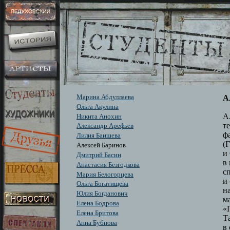
Марина Абдуллаева
А
Ольга Акулина
А
Никита Анохин
т
Александр Арефьев
ф
Лилия Баишева
(
Алексей Баринов
и
Дмитрий Басин
в
Анастасия Безгодкова
с
Мария Белогорцева
и
Ольга Богатищева
н
Юлия Богданович
м
Елена Бодрова
«
Елена Бритова
Т
Анна Бубнова
в