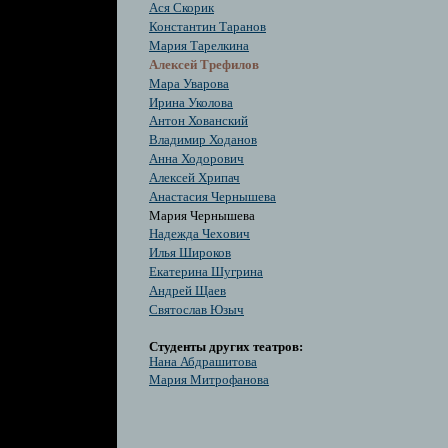
Ася Скорик
Константин Таранов
Мария Тарелкина
Алексей Трефилов
Мара Уварова
Ирина Уколова
Антон Хованский
Владимир Ходанов
Анна Ходорович
Алексей Хрипач
Анастасия Чернышева
Мария Чернышева
Надежда Чехович
Илья Широков
Екатерина Шугрина
Андрей Щаев
Святослав Юзыч
Студенты других театров:
Нана Абдрашитова
Мария Митрофанова