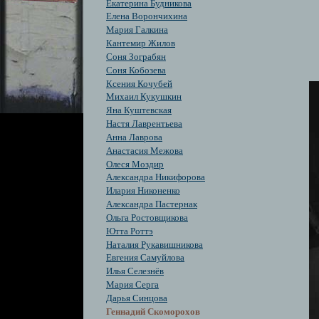
Екатерина Будникова
Елена Ворончихина
Мария Галкина
Кантемир Жилов
Соня Зограбян
Cоня Кобозева
Ксения Кочубей
Михаил Кукушкин
Яна Куштевская
Настя Лаврентьева
Анна Лаврова
Анастасия Межова
Олеся Моздир
Александра Никифорова
Илария Никоненко
Александра Пастернак
Ольга Ростовщикова
Ютта Роттэ
Наталия Рукавишникова
Евгения Самуйлова
Илья Селезнёв
Мария Серга
Дарья Синцова
Геннадий Скоморохов