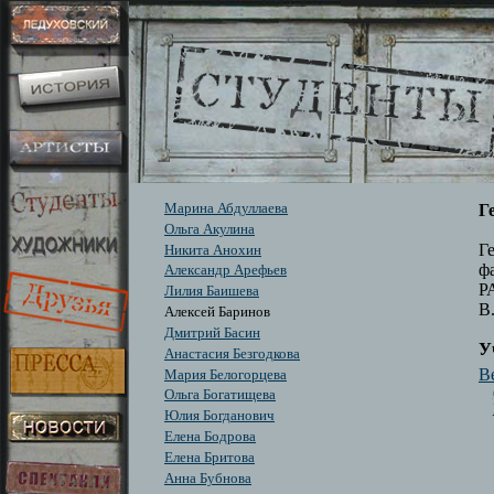
Марина Абдуллаева
Г
Ольга Акулина
Г
Никита Анохин
ф
Александр Арефьев
Р
Лилия Баишева
В
Алексей Баринов
Дмитрий Басин
У
Анастасия Безгодкова
Be
Мария Белогорцева
Ольга Богатищева
Юлия Богданович
Елена Бодрова
Елена Бритова
Анна Бубнова