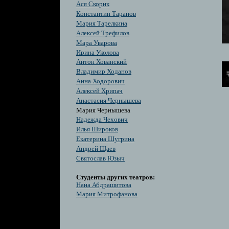
Ася Скорик
Константин Таранов
Мария Тарелкина
Алексей Трефилов
Мара Уварова
Ирина Уколова
Антон Хованский
Владимир Ходанов
Анна Ходорович
Алексей Хрипач
Анастасия Чернышева
Мария Чернышева
Надежда Чехович
Илья Широков
Екатерина Шугрина
Андрей Щаев
Святослав Юзыч
Студенты других театров:
Нана Абдрашитова
Мария Митрофанова