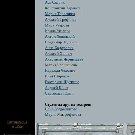
Ася Скорик
Константин Таранов
Мария Тарелкина
Алексей Трефилов
Мара Уварова
Ирина Уколова
Антон Хованский
Владимир Ходанов
Анна Ходорович
Алексей Хрипач
Анастасия Чернышева
Мария Чернышева
Надежда Чехович
Илья Широков
Екатерина Шугрина
Андрей Щаев
Святослав Юзыч
Студенты других театров:
Нана Абдрашитова
Мария Митрофанова
Информация
о сайте