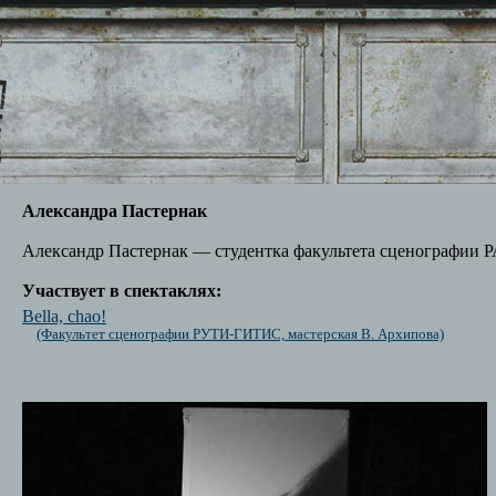
Александра Пастернак
Александр Пастернак — студентка факультета сценографии 
Участвует в спектаклях:
Bella, chao!
(Факультет сценографии РУТИ-ГИТИС, мастерская В. Архипова)