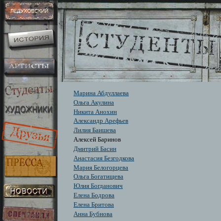
Марина Абдуллаева
Ольга Акулина
Никита Анохин
Александр Арефьев
Лилия Баишева
Алексей Баринов
Дмитрий Басин
Анастасия Безгодкова
Мария Белогорцева
Ольга Богатищева
Юлия Богданович
Елена Бодрова
Елена Бритова
Анна Бубнова