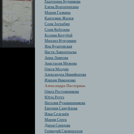
Екатерина Будникова
Елена Ворончихина
Мария Галкина
Кантемир Жилов
Соня Зограбян
Cоня Кобозева
Ксения Кочубей
Михаил Кукушкин
Яна Куштевская
Настя Лаврентьева
Анна Лаврова
Анастасия Межова
Олеся Моздир
Александра Никифорова
Илария Никоненко
Александра Пастернак
Ольга Ростовщикова
Ютта Роттэ
Наталия Рукавишникова
Евгения Самуйлова
Илья Селезнёв
Мария Серга
Дарья Синцова
Геннадий Скоморохов