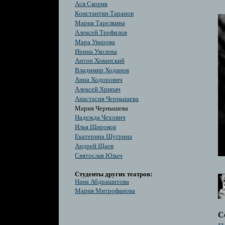
Ася Скорик
Константин Таранов
Мария Тарелкина
Алексей Трефилов
Мара Уварова
Ирина Уколова
Антон Хованский
Владимир Ходанов
Анна Ходорович
Алексей Хрипач
Анастасия Чернышева
Мария Чернышева
Надежда Чехович
Илья Широков
Екатерина Шугрина
Андрей Щаев
Святослав Юзыч
Студенты других театров:
Нана Абдрашитова
Мария Митрофанова
С