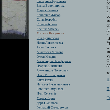
Екатерина Будникова
с
Елена Ворончихина
Т
Мария Галкина
в
Кантемир Жилов
с
Соня Зограбян
м
Cоня Кобозева
с
Ксения Кочубей
д
Михаил Кукушкин
?
г
Яна Куштевская
У
Настя Лаврентьева
С
Анна Лаврова
м
Анастасия Межова
х
Олеся Моздир
О
Александра Никифорова
д
Илария Никоненко
Александра Пастернак
У
Ольга Ростовщикова
П
Ютта Роттэ
Наталия Рукавишникова
П
Евгения Самуйлова
Илья Селезнёв
С
Мария Серга
Дарья Синцова
Геннадий Скоморохов