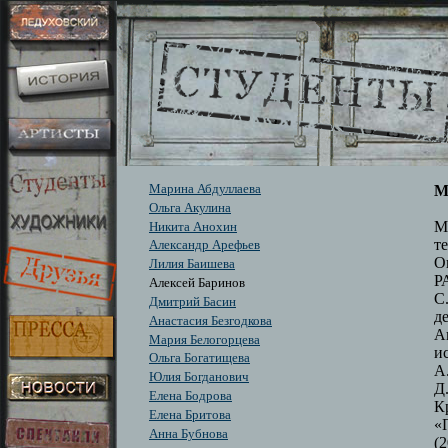
Марина Абдуллаева
М
Ольга Акулина
М
Никита Анохин
т
Александр Арефьев
О
Лилия Баишева
Р
Алексей Баринов
С
Дмитрий Басин
д
Анастасия Безгодкова
А
Мария Белогорцева
и
Ольга Богатищева
А
Юлия Богданович
Д
Елена Бодрова
К
Елена Бритова
«
Анна Бубнова
(