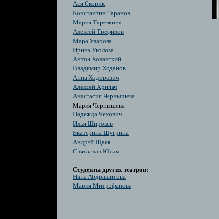
Ася Скорик
Константин Таранов
Мария Тарелкина
Алексей Трефилов
Мара Уварова
Ирина Уколова
Антон Хованский
Владимир Ходанов
Анна Ходорович
Алексей Хрипач
Анастасия Чернышева
Мария Чернышева
Надежда Чехович
Илья Широков
Екатерина Шугрина
Андрей Щаев
Святослав Юзыч
Студенты других театров:
Нана Абдрашитова
Мария Митрофанова