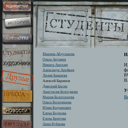
Марина Абдуллаева
И
Ольга Акулина
И
Никита Анохин
ф
Александр Арефьев
Р
Лилия Баишева
В
Алексей Баринов
Дмитрий Басин
У
Анастасия Безгодкова
Be
Мария Белогорцева
Ольга Богатищева
Юлия Богданович
Елена Бодрова
Елена Бритова
Анна Бубнова