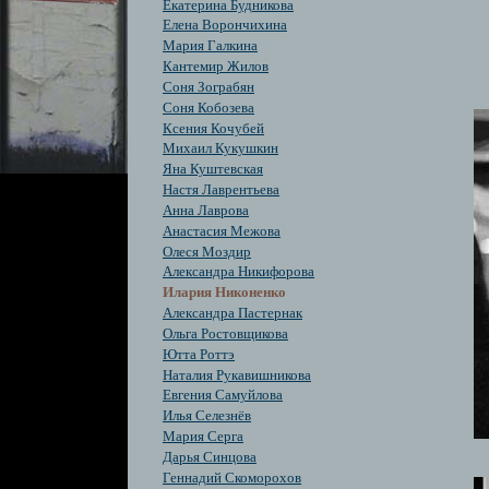
Екатерина Будникова
Елена Ворончихина
Мария Галкина
Кантемир Жилов
Соня Зограбян
Cоня Кобозева
Ксения Кочубей
Михаил Кукушкин
Яна Куштевская
Настя Лаврентьева
Анна Лаврова
Анастасия Межова
Олеся Моздир
Александра Никифорова
Илария Никоненко
Александра Пастернак
Ольга Ростовщикова
Ютта Роттэ
Наталия Рукавишникова
Евгения Самуйлова
Илья Селезнёв
Мария Серга
Дарья Синцова
Геннадий Скоморохов